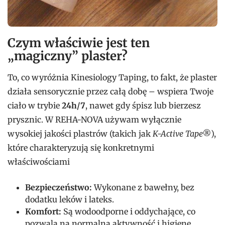
Czym właściwie jest ten
„magiczny” plaster?
To, co wyróżnia Kinesiology Taping, to fakt, że plaster
działa sensorycznie przez całą dobę – wspiera Twoje
ciało w trybie
24h/7
, nawet gdy śpisz lub bierzesz
prysznic. W REHA-NOVA używam wyłącznie
wysokiej jakości plastrów (takich jak
K-Active Tape®
),
które charakteryzują się konkretnymi
właściwościami
Bezpieczeństwo:
Wykonane z bawełny, bez
dodatku leków i lateks.
Komfort:
Są wodoodporne i oddychające, co
pozwala na normalną aktywność i higienę.