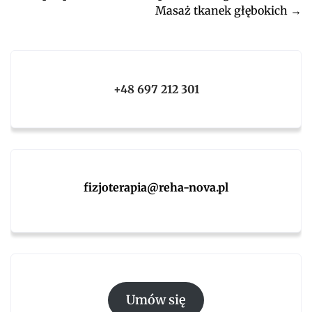
Masaż tkanek głębokich
→
navigation
+48 697 212 301
fizjoterapia@reha-nova.pl
Umów się