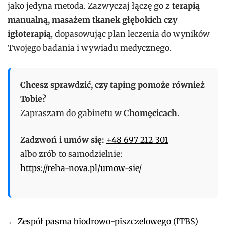
jako jedyna metoda. Zazwyczaj łączę go z
terapią
manualną, masażem tkanek głębokich czy
igłoterapią
, dopasowując plan leczenia do wyników
Twojego badania i wywiadu medycznego.
Chcesz sprawdzić, czy taping pomoże również
Tobie?
Zapraszam do gabinetu w
Chomęcicach
.
Zadzwoń i umów się:
+48 697 212 301
albo zrób to samodzielnie:
https://reha-nova.pl/umow-sie/
Post
←
Zespół pasma biodrowo-piszczelowego (ITBS)