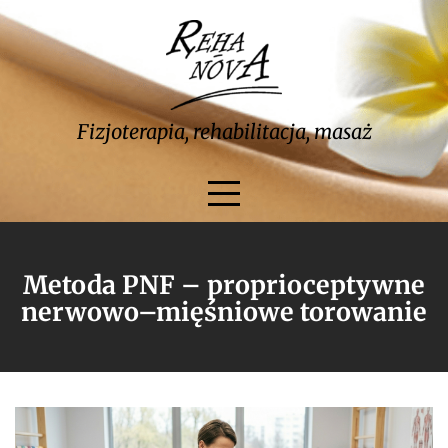
Skip
to
content
Fizjoterapia, rehabilitacja, masaż
Metoda PNF – proprioceptywne
nerwowo–mięśniowe torowanie