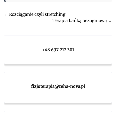
Post
←
Rozciąganie czyli stretching
Terapia bańką bezogniową
→
navigation
+48 697 212 301
fizjoterapia@reha-nova.pl